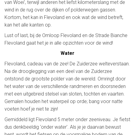
van Woei’, terwijl anderen het liefst kilometerslang met de
wind in de rug over de dijken of polderwegen gassen.
Kortom, het kan in Flevoland en ook wat de wind betreft,
kan het alle kanten op.
Lust of last, bij de Omloop Flevoland en de Strade Bianche
Flevoland gaat het je in alle opzichten voor de wind!
Water
Flevoland, cadeau van de zee! De Zuiderzee welteverstaan.
Na de drooglegging van een deel van de Zuiderzee
ontstond de grootste polder van de wereld. Omringt door
het water van de verschillende randmeren en doorsneden
met een uitgebreid stelsel van sloten, tochten en vaarten.
Gemalen houden het waterpeil op orde; bang voor natte
voeten hoef je niet te zijn!
Gemiddeld ligt Flevoland 5 meter onder zeeniveau. Je fietst
dus denkbeeldig ‘onder water’. Als je je daarvan bewust
bent, wordt het fietsen op de voormalige bodem van de